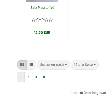
Satz Messlöffel
15,50 EUR
Sortieren nach
pro Seite
Sortieren nach
16 pro Seite
1
2
3
»
1
bis
16
(von insgesa