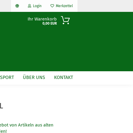
Login
Merkzettel
Ihr Warenkorb
0,00 EUR
NSPORT
ÜBER UNS
KONTAKT
n?
L
ebot von Artikeln aus alten
en!