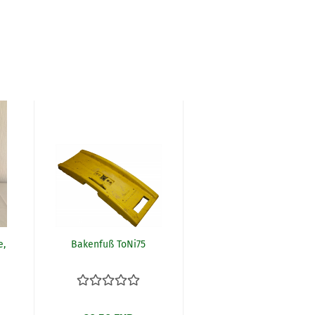
e,
Bakenfuß ToNi75