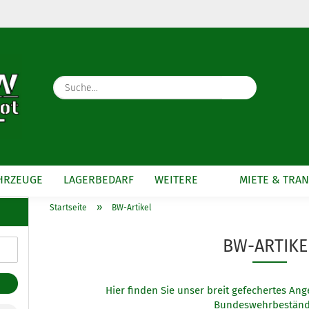
Währung auswählen
Lieferland
Suche...
E-Mail
Passwort
HRZEUGE
LAGERBEDARF
WEITERE
MIETE & TRA
»
Startseite
BW-Artikel
Konto erstellen
Passwort vergesse
BW-ARTIKE
Hier finden Sie unser breit gefechertes Ang
Bundeswehrbeständ