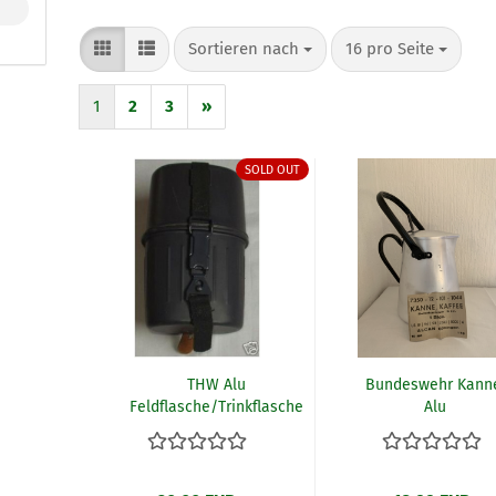
Sortieren nach
pro Seite
Sortieren nach
16 pro Seite
1
2
3
»
SOLD OUT
THW Alu
Bundeswehr Kann
Feldflasche/Trinkflasche
Alu
ungebraucht