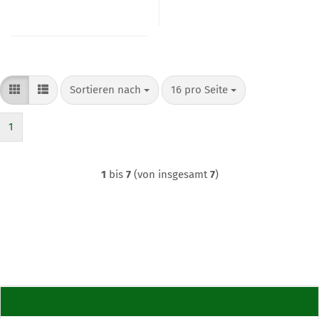
Sortieren nach
pro Seite
Sortieren nach
16 pro Seite
1
1
bis
7
(von insgesamt
7
)
Erweiterte Suche