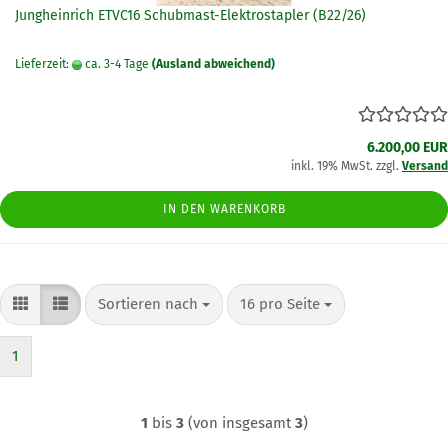
Jungheinrich ETVC16 Schubmast-Elektrostapler (B22/26)
Lieferzeit:
ca. 3-4 Tage
(Ausland abweichend)
6.200,00 EUR
inkl. 19% MwSt. zzgl.
Versand
IN DEN WARENKORB
Sortieren nach
pro Seite
Sortieren nach
16 pro Seite
1
1
bis
3
(von insgesamt
3
)