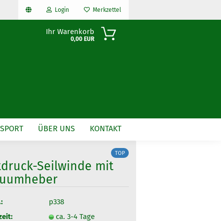
Login
Merkzettel
Ihr Warenkorb
0,00 EUR
NSPORT
ÜBER UNS
KONTAKT
TOP
tdruck-Seilwinde mit
n?
kuumheber
:
p338
zeit:
ca. 3-4 Tage