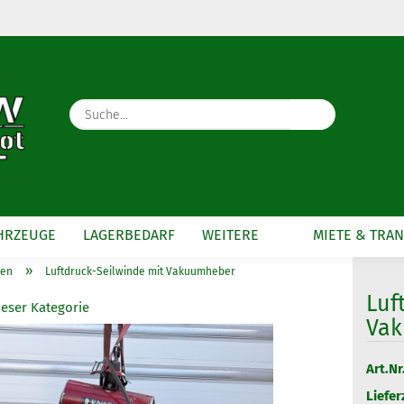
Währung auswählen
Lieferland
Suche...
E-Mail
Passwort
HRZEUGE
LAGERBEDARF
WEITERE
MIETE & TRA
»
nen
Luftdruck-Seilwinde mit Vakuumheber
Konto erstellen
Luf
Passwort vergesse
ieser Kategorie
Va
Art.Nr.
Liefer