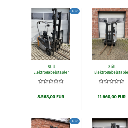
TOP
Still
Still
Elektrogabelstapler
Elektrogabelstaple
RX50-13 (W30)
RX60-16 (W9)
8.568,00 EUR
11.660,00 EUR
TOP