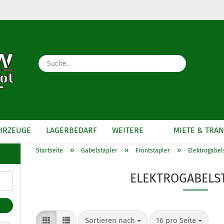
Währung auswählen
Lieferland
Suche...
E-Mail
Passwort
HRZEUGE
LAGERBEDARF
WEITERE
MIETE & TRA
»
»
»
Startseite
Gabelstapler
Frontstapler
Elektrogabel
Konto erstellen
Passwort vergesse
ELEKTROGABELS
Sortieren nach
pro Seite
Sortieren nach
16 pro Seite