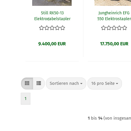
Still RX50-13
Jungheinrich EFG
Elektrogabelstapler
550 Elektrostapler
(B28/26)
(B13/26)
9.400,00 EUR
17.750,00 EUR
Sortieren nach
pro Seite
Sortieren nach
16 pro Seite
1
1
bis
14
(von insgesa