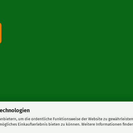
Technologien
nbietern, um die ordentliche Funktionsweise der Website zu gewährleisten
ögliches Einkaufserlebnis bieten zu können. Weitere Informationen finden
Onlineshop erstellen
mit Gambio.de © 2026