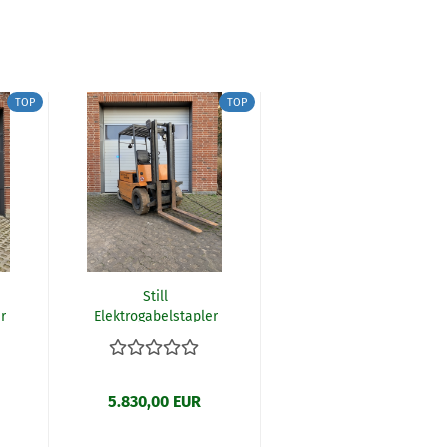
TOP
TOP
Still
r
Elektrogabelstapler
R60-30 (W1)
5.830,00 EUR