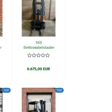
Still
r
Elektrogabelstapler
R60-25 (R27)
6.675,00 EUR
TOP
TOP