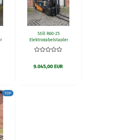
Still R60-25
r
Elektrogabelstapler
(R16/25)
9.045,00 EUR
TOP