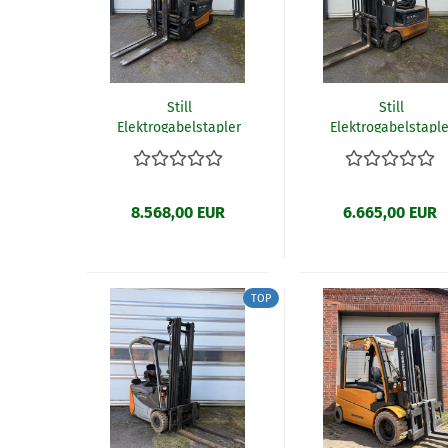
Still
Still
Elektrogabelstapler
Elektrogabelstaple
R60-25 (W20/25)
R20-16 (W27/25)
8.568,00 EUR
6.665,00 EUR
TOP