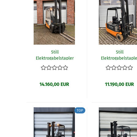
Still
Still
Elektrogabelstapler
Elektrogabelstaple
R60-40 (R9)
R20-16 (R24)
14.160,00 EUR
11.190,00 EUR
TOP