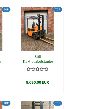
TOP
TOP
Still
r
Elektrogabelstapler
R60-30 (R7)
8.690,00 EUR
TOP
TOP